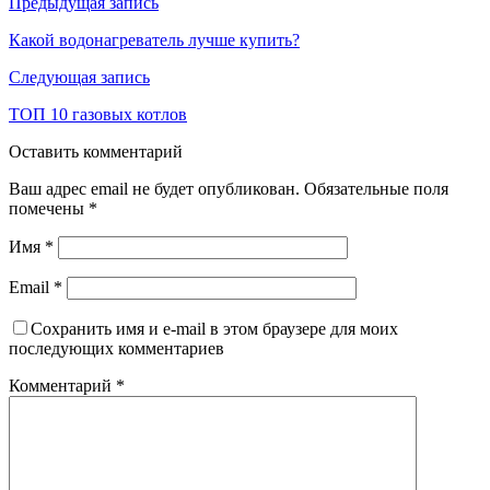
Навигация
Предыдущая запись
по
Какой водонагреватель лучше купить?
записям
Следующая запись
ТОП 10 газовых котлов
Оставить комментарий
Ваш адрес email не будет опубликован.
Обязательные поля
помечены
*
Имя
*
Email
*
Сохранить имя и e-mail в этом браузере для моих
последующих комментариев
Комментарий
*